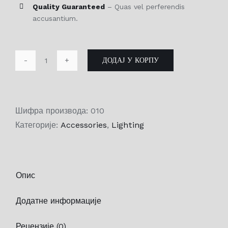
Quality Guaranteed
– Quas vel perferendis
accusantium.
ДОДАЈ У КОРПУ
Spectrum
количина
Шифра производа:
010
Категорије:
Accessories
,
Lighting
Опис
Додатне информације
Рецензије (0)