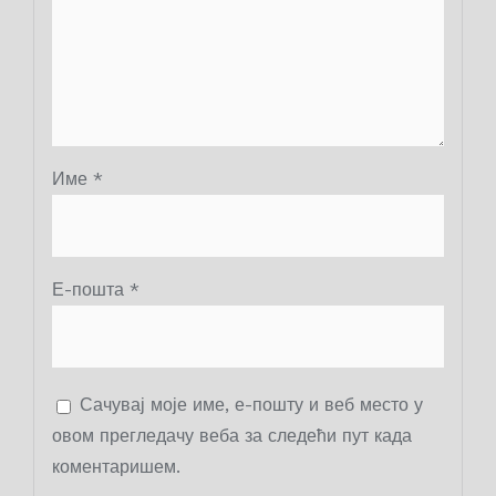
Име
*
Е-пошта
*
Сачувај моје име, е-пошту и веб место у
овом прегледачу веба за следећи пут када
коментаришем.