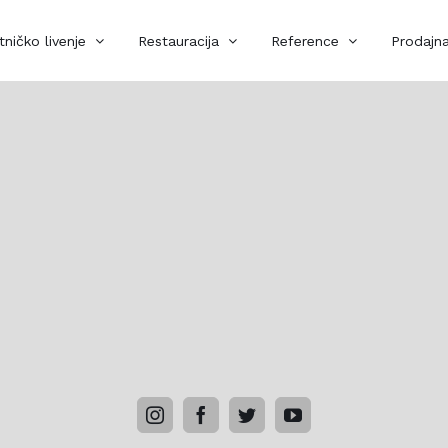
ničko livenje
Restauracija
Reference
Prodajna
instagram
facebook
twitter
youtube