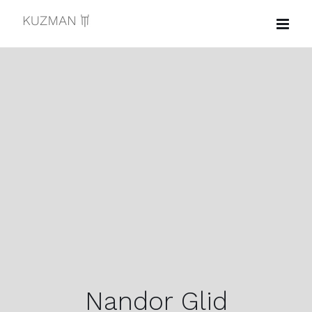
Skip
to
content
Nandor Glid